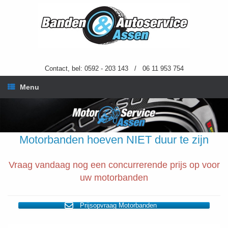
Ga
naar
de
inhoud
Contact, bel: 0592 - 203 143 / 06 11 953 754
Menu
Motorbanden hoeven NIET duur te zijn
Vraag vandaag nog een concurrerende prijs op voor
uw motorbanden
Prijsopvraag Motorbanden