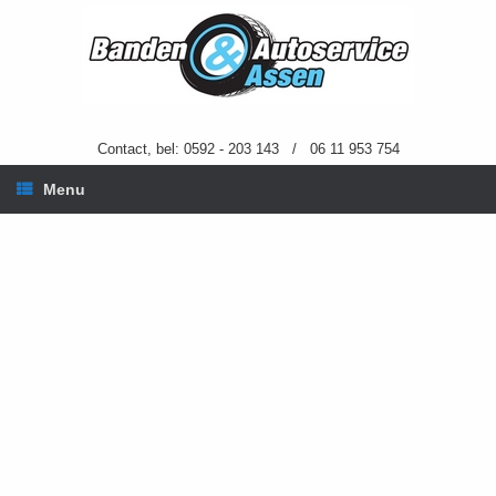
Ga
naar
de
inhoud
Contact, bel: 0592 - 203 143 / 06 11 953 754
Menu