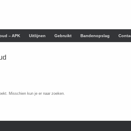
oud – APK
Uitlijnen
Gebruikt
Bandenopslag
Conta
ud
zoekt. Misschien kun je er naar zoeken.