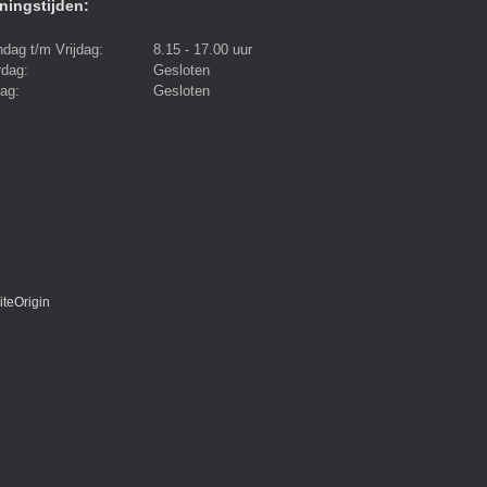
ningstijden:
dag t/m Vrijdag:
8.15 - 17.00 uur
rdag:
Gesloten
ag:
Gesloten
iteOrigin